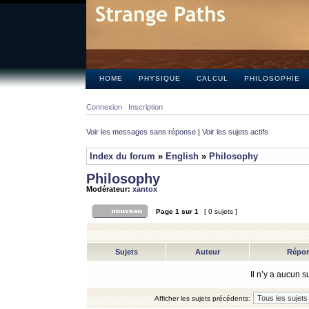
HOME
PHYSIQUE
CALCUL
PHILOSOPHIE
Connexion
Inscription
Voir les messages sans réponse
|
Voir les sujets actifs
Index du forum
»
English
»
Philosophy
Philosophy
Modérateur:
xantox
Page
1
sur
1
[ 0 sujets ]
Sujets
Auteur
Répo
Il n’y a aucun 
Afficher les sujets précédents: