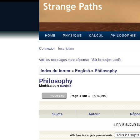
HOME
PHYSIQUE
CALCUL
PHILOSOPHIE
Connexion
Inscription
Voir les messages sans réponse
|
Voir les sujets actifs
Index du forum
»
English
»
Philosophy
Philosophy
Modérateur:
xantox
Page
1
sur
1
[ 0 sujets ]
Sujets
Auteur
Répo
Il n’y a aucun 
Afficher les sujets précédents: