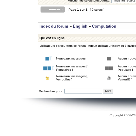
Afficher les sujets précédents:
Page
1
sur
1
[ 0 sujets ]
Index du forum
»
English
»
Computation
Qui est en ligne
Utilisateurs parcourants ce forum : Aucun utilisateur inscrit et 3 invité
Nouveaux messages
Aucun nouv
Nouveaux messages [
Aucun nouve
Populaires ]
Populaire ]
Nouveaux messages [
Aucun nouve
Verrouillés ]
Verrouillé ]
Rechercher pour:
Copyright 2006-200