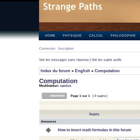
HOME
PHYSIQUE
CALCUL
PHILOSOPHIE
Connexion
Inscription
Voir les messages sans réponse
|
Voir les sujets actifs
Index du forum
»
English
»
Computation
Computation
Modérateur:
xantox
Page
1
sur
1
[ 0 sujets ]
Sujets
Annonces
How to insert math formulas in this forum