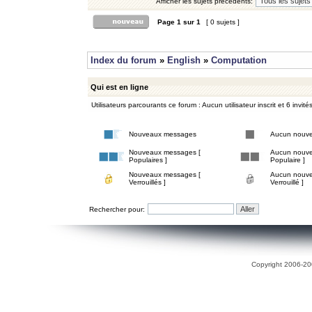
Afficher les sujets précédents:
Page
1
sur
1
[ 0 sujets ]
Index du forum
»
English
»
Computation
Qui est en ligne
Utilisateurs parcourants ce forum : Aucun utilisateur inscrit et 6 invité
Nouveaux messages
Aucun nouv
Nouveaux messages [
Aucun nouve
Populaires ]
Populaire ]
Nouveaux messages [
Aucun nouve
Verrouillés ]
Verrouillé ]
Rechercher pour:
Copyright 2006-200