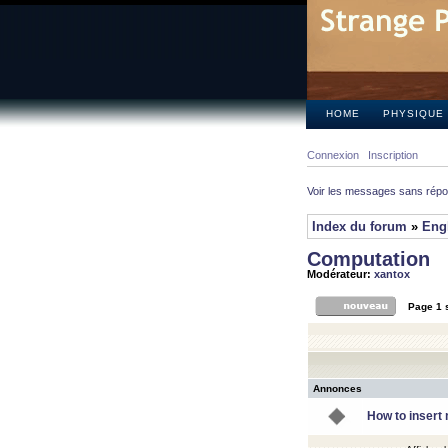
HOME
PHYSIQUE
Connexion
Inscription
Voir les messages sans rép
Index du forum
»
Eng
Computation
Modérateur:
xantox
Page
1
Annonces
How to insert 