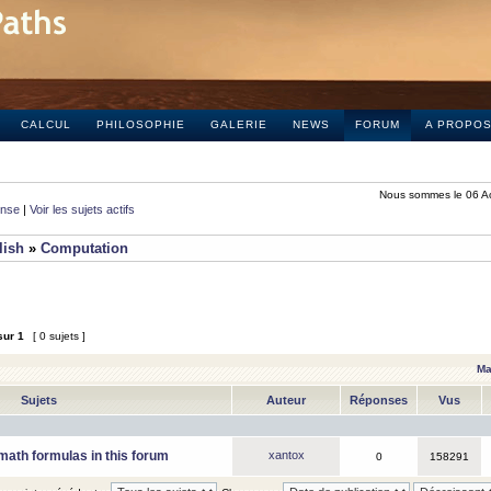
CALCUL
PHILOSOPHIE
GALERIE
NEWS
FORUM
A PROPO
Nous sommes le 06 A
onse
|
Voir les sujets actifs
lish
»
Computation
sur
1
[ 0 sujets ]
Ma
Sujets
Auteur
Réponses
Vus
math formulas in this forum
xantox
0
158291