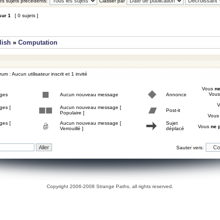
les sujets précédents:
Classer par
sur
1
[ 0 sujets ]
lish
»
Computation
um : Aucun utilisateur inscrit et 1 invité
Vous
ne
Vou
ges
Aucun nouveau message
Annonce
ges [
Aucun nouveau message [
Post-it
Populaire ]
Vou
ges [
Aucun nouveau message [
Sujet
Vous
ne 
Verrouillé ]
déplacé
Sauter vers:
Copyright 2006-2008 Strange Paths, all rights reserved.