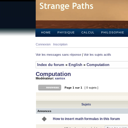
HOME
PHYSIQUE
CALCUL
PHILOSOPHIE
Connexion
Inscription
Voir les messages sans réponse
|
Voir les sujets actifs
Index du forum
»
English
»
Computation
Computation
Modérateur:
xantox
Page
1
sur
1
[ 0 sujets ]
Sujets
Annonces
How to insert math formulas in this forum