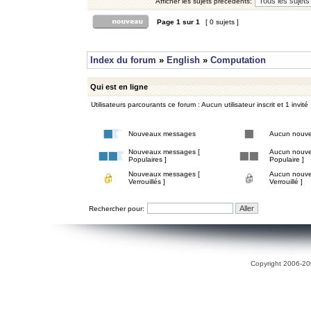
Afficher les sujets précédents:
Page
1
sur
1
[ 0 sujets ]
Index du forum
»
English
»
Computation
Qui est en ligne
Utilisateurs parcourants ce forum : Aucun utilisateur inscrit et 1 invité
Nouveaux messages
Aucun nouv
Nouveaux messages [
Aucun nouve
Populaires ]
Populaire ]
Nouveaux messages [
Aucun nouve
Verrouillés ]
Verrouillé ]
Rechercher pour:
Copyright 2006-200