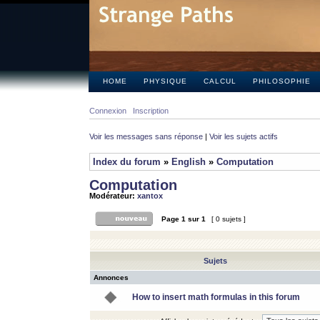
HOME
PHYSIQUE
CALCUL
PHILOSOPHIE
Connexion
Inscription
Voir les messages sans réponse
|
Voir les sujets actifs
Index du forum
»
English
»
Computation
Computation
Modérateur:
xantox
Page
1
sur
1
[ 0 sujets ]
Sujets
Annonces
How to insert math formulas in this forum