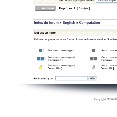
Afficher les sujets précédents:
Page
1
sur
1
[ 0 sujets ]
Index du forum
»
English
»
Computation
Qui est en ligne
Utilisateurs parcourants ce forum : Aucun utilisateur inscrit et 5 invité
Nouveaux messages
Aucun nouv
Nouveaux messages [
Aucun nouve
Populaires ]
Populaire ]
Nouveaux messages [
Aucun nouve
Verrouillés ]
Verrouillé ]
Rechercher pour:
Copyright 2006-200