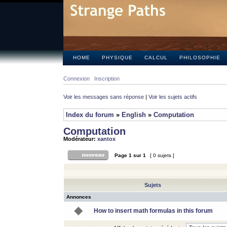
HOME
PHYSIQUE
CALCUL
PHILOSOPHIE
Connexion
Inscription
Voir les messages sans réponse
|
Voir les sujets actifs
Index du forum
»
English
»
Computation
Computation
Modérateur:
xantox
Page
1
sur
1
[ 0 sujets ]
Sujets
Annonces
How to insert math formulas in this forum