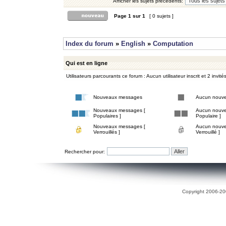
Afficher les sujets précédents:
Page
1
sur
1
[ 0 sujets ]
Index du forum
»
English
»
Computation
Qui est en ligne
Utilisateurs parcourants ce forum : Aucun utilisateur inscrit et 2 invité
Nouveaux messages
Aucun nouv
Nouveaux messages [
Aucun nouve
Populaires ]
Populaire ]
Nouveaux messages [
Aucun nouve
Verrouillés ]
Verrouillé ]
Rechercher pour:
Copyright 2006-200