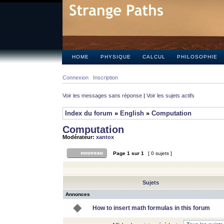
HOME
PHYSIQUE
CALCUL
PHILOSOPHIE
Connexion
Inscription
Voir les messages sans réponse
|
Voir les sujets actifs
Index du forum
»
English
»
Computation
Computation
Modérateur:
xantox
Page
1
sur
1
[ 0 sujets ]
Sujets
Annonces
How to insert math formulas in this forum