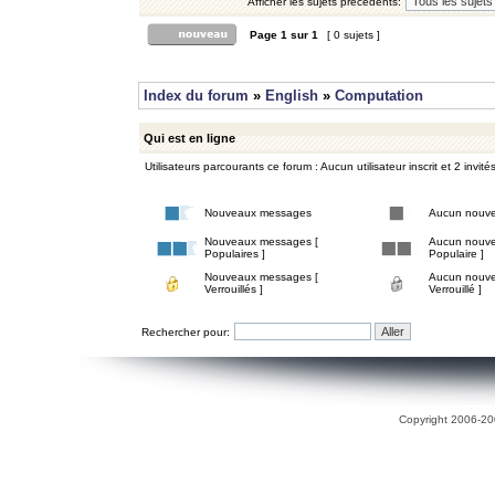
Afficher les sujets précédents:
Page
1
sur
1
[ 0 sujets ]
Index du forum
»
English
»
Computation
Qui est en ligne
Utilisateurs parcourants ce forum : Aucun utilisateur inscrit et 2 invité
Nouveaux messages
Aucun nouv
Nouveaux messages [
Aucun nouve
Populaires ]
Populaire ]
Nouveaux messages [
Aucun nouve
Verrouillés ]
Verrouillé ]
Rechercher pour:
Copyright 2006-200