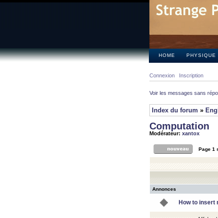
HOME
PHYSIQUE
Connexion
Inscription
Voir les messages sans rép
Index du forum
»
Eng
Computation
Modérateur:
xantox
Page
1
Annonces
How to insert 