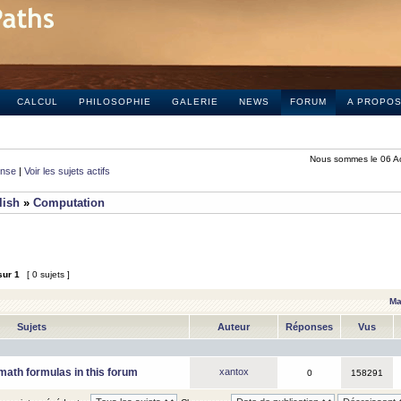
CALCUL
PHILOSOPHIE
GALERIE
NEWS
FORUM
A PROPO
Nous sommes le 06 A
onse
|
Voir les sujets actifs
lish
»
Computation
sur
1
[ 0 sujets ]
Ma
Sujets
Auteur
Réponses
Vus
math formulas in this forum
xantox
0
158291