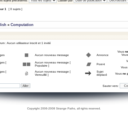
les sujets précédents:
Classer par
sur
1
[ 0 sujets ]
lish
»
Computation
um : Aucun utilisateur inscrit et 1 invité
Vous
ne
Vou
ges
Aucun nouveau message
Annonce
ges [
Aucun nouveau message [
Post-it
Populaire ]
Vou
ges [
Aucun nouveau message [
Sujet
Vous
ne 
Verrouillé ]
déplacé
Sauter vers:
Copyright 2006-2008 Strange Paths, all rights reserved.