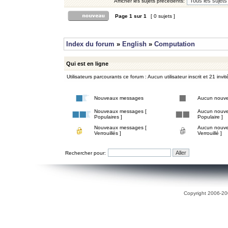
Afficher les sujets précédents:
Page
1
sur
1
[ 0 sujets ]
Index du forum
»
English
»
Computation
Qui est en ligne
Utilisateurs parcourants ce forum : Aucun utilisateur inscrit et 21 invit
Nouveaux messages
Aucun nouv
Nouveaux messages [
Aucun nouve
Populaires ]
Populaire ]
Nouveaux messages [
Aucun nouve
Verrouillés ]
Verrouillé ]
Rechercher pour:
Copyright 2006-200