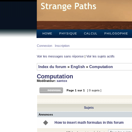
HOME
PHYSIQUE
CALCUL
PHILOSOPHIE
Connexion
Inscription
Voir les messages sans réponse
|
Voir les sujets actifs
Index du forum
»
English
»
Computation
Computation
Modérateur:
xantox
Page
1
sur
1
[ 0 sujets ]
Sujets
Annonces
How to insert math formulas in this forum