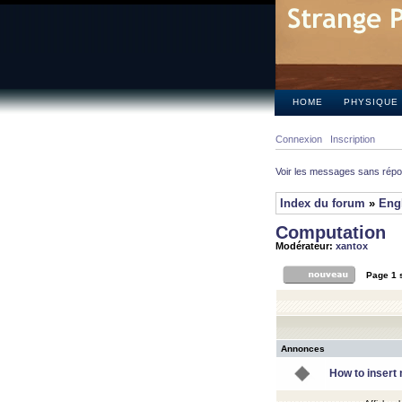
HOME
PHYSIQUE
Connexion
Inscription
Voir les messages sans rép
Index du forum
»
Eng
Computation
Modérateur:
xantox
Page
1
Annonces
How to insert 