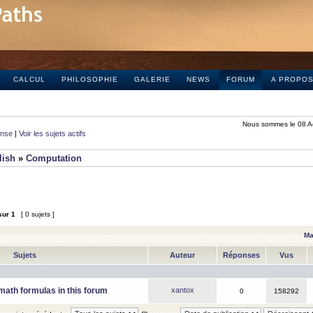
CALCUL
PHILOSOPHIE
GALERIE
NEWS
FORUM
A PROPO
Nous sommes le 08 A
onse
|
Voir les sujets actifs
lish
»
Computation
sur
1
[ 0 sujets ]
Ma
Sujets
Auteur
Réponses
Vus
math formulas in this forum
xantox
0
158292