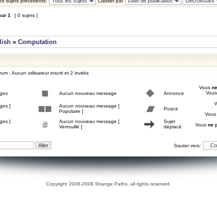
les sujets précédents:
Classer par
sur
1
[ 0 sujets ]
lish
»
Computation
um : Aucun utilisateur inscrit et 2 invités
Vous
ne
Vou
ges
Aucun nouveau message
Annonce
ges [
Aucun nouveau message [
Post-it
Populaire ]
Vou
ges [
Aucun nouveau message [
Sujet
Vous
ne 
Verrouillé ]
déplacé
Sauter vers:
Copyright 2006-2008 Strange Paths, all rights reserved.