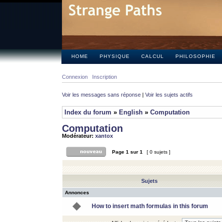
HOME
PHYSIQUE
CALCUL
PHILOSOPHIE
Connexion
Inscription
Voir les messages sans réponse
|
Voir les sujets actifs
Index du forum
»
English
»
Computation
Computation
Modérateur:
xantox
Page
1
sur
1
[ 0 sujets ]
Sujets
Annonces
How to insert math formulas in this forum