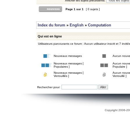
Afficher les sujets précédents:
Page
1
sur
1
[ 0 sujets ]
Index du forum
»
English
»
Computation
Qui est en ligne
Utilisateurs parcourants ce forum : Aucun utilisateur inscrit et 7 invité
Nouveaux messages
Aucun nouv
Nouveaux messages [
Aucun nouve
Populaires ]
Populaire ]
Nouveaux messages [
Aucun nouve
Verrouillés ]
Verrouillé ]
Rechercher pour:
Copyright 2006-200