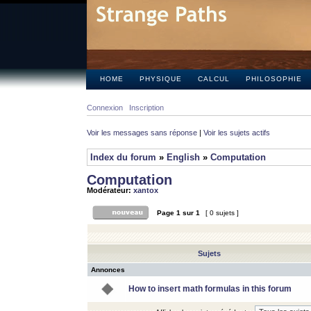
HOME
PHYSIQUE
CALCUL
PHILOSOPHIE
Connexion
Inscription
Voir les messages sans réponse
|
Voir les sujets actifs
Index du forum
»
English
»
Computation
Computation
Modérateur:
xantox
Page
1
sur
1
[ 0 sujets ]
Sujets
Annonces
How to insert math formulas in this forum