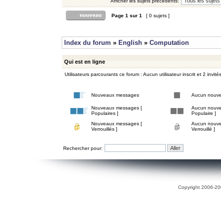
Afficher les sujets précédents:
Page
1
sur
1
[ 0 sujets ]
Index du forum
»
English
»
Computation
Qui est en ligne
Utilisateurs parcourants ce forum : Aucun utilisateur inscrit et 2 invité
Nouveaux messages
Aucun nouv
Nouveaux messages [
Aucun nouve
Populaires ]
Populaire ]
Nouveaux messages [
Aucun nouve
Verrouillés ]
Verrouillé ]
Rechercher pour:
Copyright 2006-200