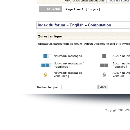
Afficher les sujets précédents:
Page
1
sur
1
[ 0 sujets ]
Index du forum
»
English
»
Computation
Qui est en ligne
Utilisateurs parcourants ce forum : Aucun utilisateur inscrit et 4 invité
Nouveaux messages
Aucun nouv
Nouveaux messages [
Aucun nouve
Populaires ]
Populaire ]
Nouveaux messages [
Aucun nouve
Verrouillés ]
Verrouillé ]
Rechercher pour:
Copyright 2006-200