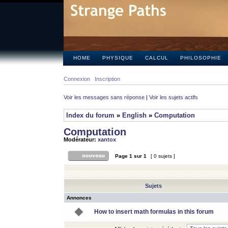
HOME
PHYSIQUE
CALCUL
PHILOSOPHIE
Connexion
Inscription
Voir les messages sans réponse
|
Voir les sujets actifs
Index du forum
»
English
»
Computation
Computation
Modérateur:
xantox
Page
1
sur
1
[ 0 sujets ]
Sujets
Annonces
How to insert math formulas in this forum