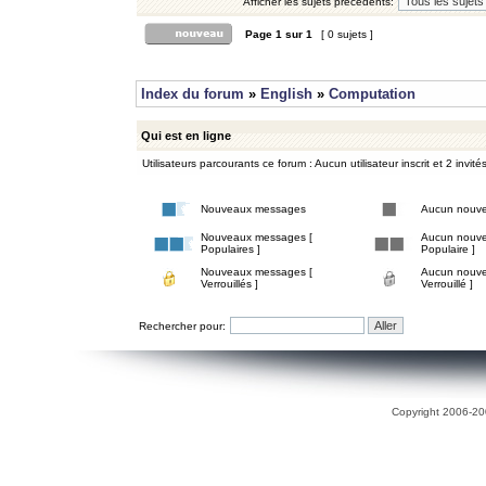
Afficher les sujets précédents:
Page
1
sur
1
[ 0 sujets ]
Index du forum
»
English
»
Computation
Qui est en ligne
Utilisateurs parcourants ce forum : Aucun utilisateur inscrit et 2 invité
Nouveaux messages
Aucun nouv
Nouveaux messages [
Aucun nouve
Populaires ]
Populaire ]
Nouveaux messages [
Aucun nouve
Verrouillés ]
Verrouillé ]
Rechercher pour:
Copyright 2006-200