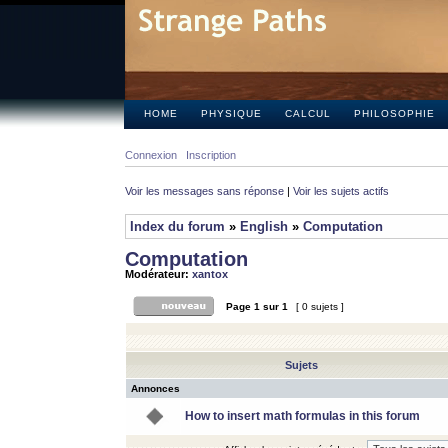
HOME
PHYSIQUE
CALCUL
PHILOSOPHIE
Connexion
Inscription
Voir les messages sans réponse
|
Voir les sujets actifs
Index du forum
»
English
»
Computation
Computation
Modérateur:
xantox
Page
1
sur
1
[ 0 sujets ]
Sujets
Annonces
How to insert math formulas in this forum