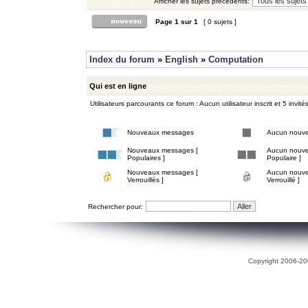
Afficher les sujets précédents:
Page
1
sur
1
[ 0 sujets ]
Index du forum
»
English
»
Computation
Qui est en ligne
Utilisateurs parcourants ce forum : Aucun utilisateur inscrit et 5 invité
Nouveaux messages
Aucun nouv
Nouveaux messages [
Aucun nouve
Populaires ]
Populaire ]
Nouveaux messages [
Aucun nouve
Verrouillés ]
Verrouillé ]
Rechercher pour:
Copyright 2006-200