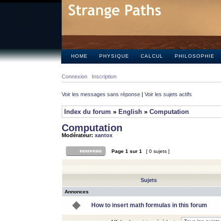
HOME
PHYSIQUE
CALCUL
PHILOSOPHIE
Connexion
Inscription
Voir les messages sans réponse
|
Voir les sujets actifs
Index du forum
»
English
»
Computation
Computation
Modérateur:
xantox
Page
1
sur
1
[ 0 sujets ]
Sujets
Annonces
How to insert math formulas in this forum