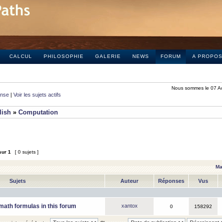
CALCUL
PHILOSOPHIE
GALERIE
NEWS
FORUM
A PROPO
Nous sommes le 07 A
onse
|
Voir les sujets actifs
lish
»
Computation
sur
1
[ 0 sujets ]
Ma
Sujets
Auteur
Réponses
Vus
math formulas in this forum
xantox
0
158292