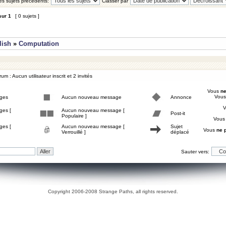
les sujets précédents:
Classer par
sur
1
[ 0 sujets ]
lish
»
Computation
um : Aucun utilisateur inscrit et 2 invités
Vous
ne
Vou
ges
Aucun nouveau message
Annonce
ges [
Aucun nouveau message [
Post-it
Populaire ]
Vou
ges [
Aucun nouveau message [
Sujet
Vous
ne 
Verrouillé ]
déplacé
Sauter vers:
Copyright 2006-2008 Strange Paths, all rights reserved.