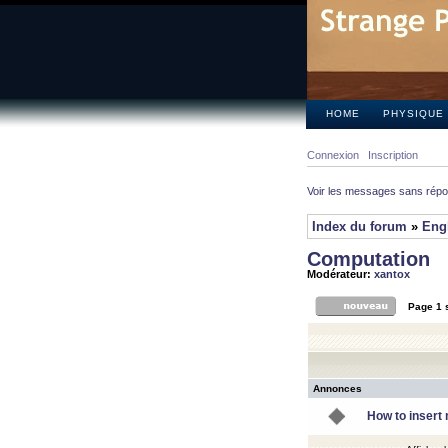
HOME
PHYSIQUE
Connexion
Inscription
Voir les messages sans rép
Index du forum
»
Eng
Computation
Modérateur:
xantox
Page
1
Annonces
How to insert 