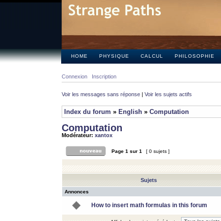
HOME
PHYSIQUE
CALCUL
PHILOSOPHIE
Connexion
Inscription
Voir les messages sans réponse
|
Voir les sujets actifs
Index du forum
»
English
»
Computation
Computation
Modérateur:
xantox
Page
1
sur
1
[ 0 sujets ]
Sujets
Annonces
How to insert math formulas in this forum