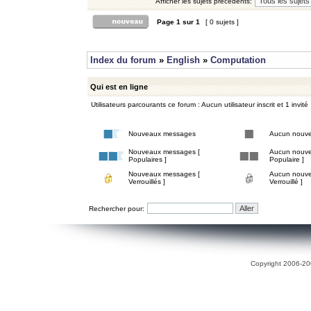
Afficher les sujets précédents:
Page
1
sur
1
[ 0 sujets ]
Index du forum
»
English
»
Computation
Qui est en ligne
Utilisateurs parcourants ce forum : Aucun utilisateur inscrit et 1 invité
Nouveaux messages
Aucun nouv
Nouveaux messages [
Aucun nouve
Populaires ]
Populaire ]
Nouveaux messages [
Aucun nouve
Verrouillés ]
Verrouillé ]
Rechercher pour:
Copyright 2006-200