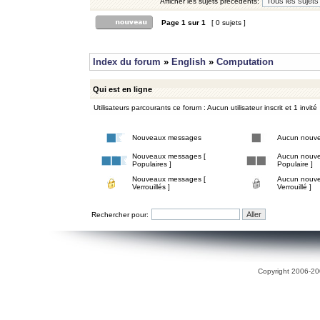
Afficher les sujets précédents:
Page
1
sur
1
[ 0 sujets ]
Index du forum
»
English
»
Computation
Qui est en ligne
Utilisateurs parcourants ce forum : Aucun utilisateur inscrit et 1 invité
Nouveaux messages
Aucun nouv
Nouveaux messages [
Aucun nouve
Populaires ]
Populaire ]
Nouveaux messages [
Aucun nouve
Verrouillés ]
Verrouillé ]
Rechercher pour:
Copyright 2006-200