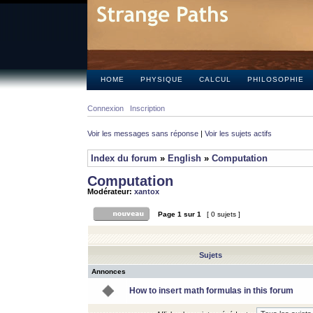
HOME
PHYSIQUE
CALCUL
PHILOSOPHIE
Connexion
Inscription
Voir les messages sans réponse
|
Voir les sujets actifs
Index du forum
»
English
»
Computation
Computation
Modérateur:
xantox
Page
1
sur
1
[ 0 sujets ]
Sujets
Annonces
How to insert math formulas in this forum