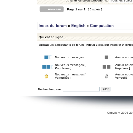
Afficher les sujets précédents:
Page
1
sur
1
[ 0 sujets ]
Index du forum
»
English
»
Computation
Qui est en ligne
Utilisateurs parcourants ce forum : Aucun utilisateur inscrit et 9 invité
Nouveaux messages
Aucun nouv
Nouveaux messages [
Aucun nouve
Populaires ]
Populaire ]
Nouveaux messages [
Aucun nouve
Verrouillés ]
Verrouillé ]
Rechercher pour:
Copyright 2006-200