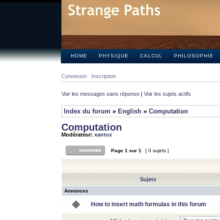
HOME
PHYSIQUE
CALCUL
PHILOSOPHIE
Connexion
Inscription
Voir les messages sans réponse
|
Voir les sujets actifs
Index du forum
»
English
»
Computation
Computation
Modérateur:
xantox
Page
1
sur
1
[ 0 sujets ]
Sujets
Annonces
How to insert math formulas in this forum