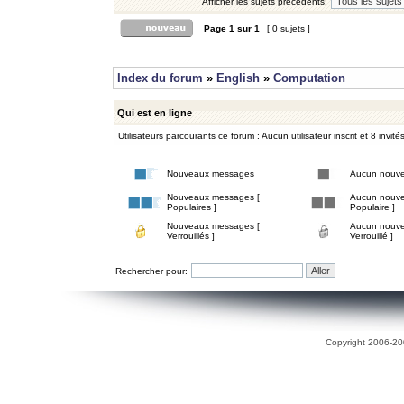
Afficher les sujets précédents:
Page
1
sur
1
[ 0 sujets ]
Index du forum
»
English
»
Computation
Qui est en ligne
Utilisateurs parcourants ce forum : Aucun utilisateur inscrit et 8 invité
Nouveaux messages
Aucun nouv
Nouveaux messages [
Aucun nouve
Populaires ]
Populaire ]
Nouveaux messages [
Aucun nouve
Verrouillés ]
Verrouillé ]
Rechercher pour:
Copyright 2006-200