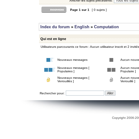
Afficher les sujets précédents:
Page
1
sur
1
[ 0 sujets ]
Index du forum
»
English
»
Computation
Qui est en ligne
Utilisateurs parcourants ce forum : Aucun utilisateur inscrit et 2 invité
Nouveaux messages
Aucun nouv
Nouveaux messages [
Aucun nouve
Populaires ]
Populaire ]
Nouveaux messages [
Aucun nouve
Verrouillés ]
Verrouillé ]
Rechercher pour:
Copyright 2006-200