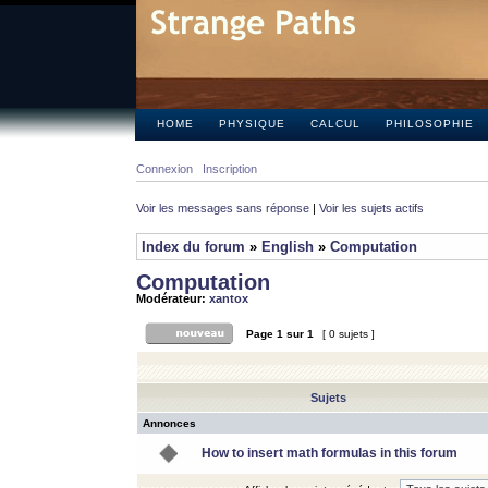
HOME
PHYSIQUE
CALCUL
PHILOSOPHIE
Connexion
Inscription
Voir les messages sans réponse
|
Voir les sujets actifs
Index du forum
»
English
»
Computation
Computation
Modérateur:
xantox
Page
1
sur
1
[ 0 sujets ]
Sujets
Annonces
How to insert math formulas in this forum