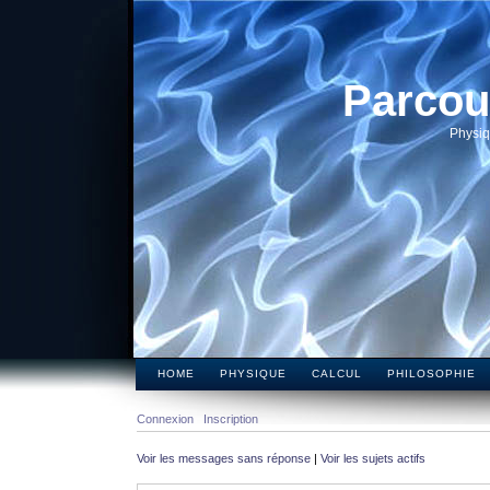
Parcou
Physiq
HOME
PHYSIQUE
CALCUL
PHILOSOPHIE
Connexion
Inscription
Voir les messages sans réponse
|
Voir les sujets actifs