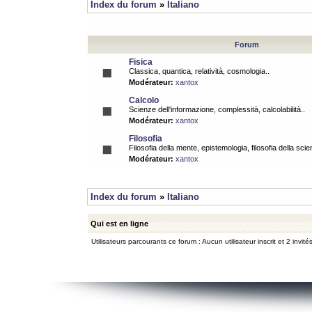
Index du forum
»
Italiano
Forum
Fisica
Classica, quantica, relatività, cosmologia..
Modérateur:
xantox
Calcolo
Scienze dell'informazione, complessità, calcolabilità..
Modérateur:
xantox
Filosofia
Filosofia della mente, epistemologia, filosofia della scie
Modérateur:
xantox
Index du forum
»
Italiano
Qui est en ligne
Utilisateurs parcourants ce forum : Aucun utilisateur inscrit et 2 invité