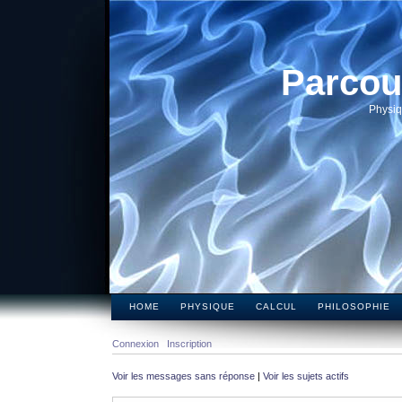
Parcou
Physiq
HOME
PHYSIQUE
CALCUL
PHILOSOPHIE
Connexion
Inscription
Voir les messages sans réponse
|
Voir les sujets actifs