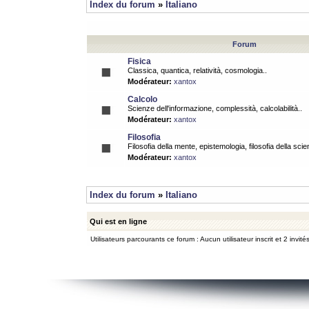
Index du forum
»
Italiano
Forum
Fisica
Classica, quantica, relatività, cosmologia..
Modérateur:
xantox
Calcolo
Scienze dell'informazione, complessità, calcolabilità..
Modérateur:
xantox
Filosofia
Filosofia della mente, epistemologia, filosofia della scie
Modérateur:
xantox
Index du forum
»
Italiano
Qui est en ligne
Utilisateurs parcourants ce forum : Aucun utilisateur inscrit et 2 invité