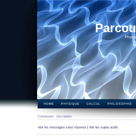
Parcou
Physiq
HOME
PHYSIQUE
CALCUL
PHILOSOPHIE
Connexion
Inscription
Voir les messages sans réponse
|
Voir les sujets actifs