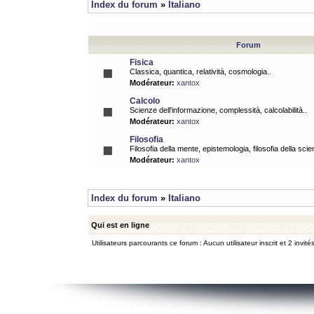
Index du forum
»
Italiano
Forum
Fisica
Classica, quantica, relatività, cosmologia..
Modérateur:
xantox
Calcolo
Scienze dell'informazione, complessità, calcolabilità..
Modérateur:
xantox
Filosofia
Filosofia della mente, epistemologia, filosofia della scie
Modérateur:
xantox
Index du forum
»
Italiano
Qui est en ligne
Utilisateurs parcourants ce forum : Aucun utilisateur inscrit et 2 invité