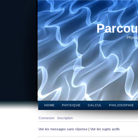
Parcou
Physiq
HOME
PHYSIQUE
CALCUL
PHILOSOPHIE
Connexion
Inscription
Voir les messages sans réponse
|
Voir les sujets actifs