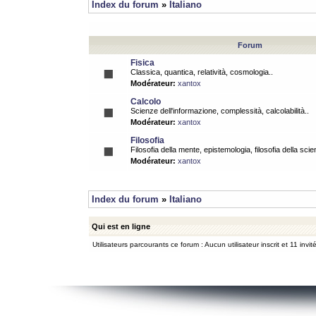
Index du forum
»
Italiano
Forum
Fisica
Classica, quantica, relatività, cosmologia..
Modérateur:
xantox
Calcolo
Scienze dell'informazione, complessità, calcolabilità..
Modérateur:
xantox
Filosofia
Filosofia della mente, epistemologia, filosofia della scie
Modérateur:
xantox
Index du forum
»
Italiano
Qui est en ligne
Utilisateurs parcourants ce forum : Aucun utilisateur inscrit et 11 invit