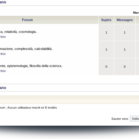
iano
Mar
Forum
Sujets
Messages
a, relatività, cosmologia..
1
1
ntox
rmazione, complessità, calcolabilità..
1
1
ntox
ente, epistemologia, filosofia della scienza..
0
0
ntox
iano
um : Aucun utilisateur inscrit et 8 invités
Sauter vers: