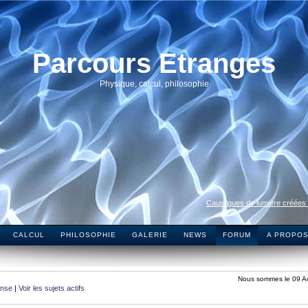
Parcours Etranges
Physique, calcul, philosophie
Caustiques de lumière créées
CALCUL
PHILOSOPHIE
GALERIE
NEWS
FORUM
A PROPO
Nous sommes le 09 A
onse
|
Voir les sujets actifs