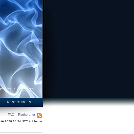
 par deux surfaces d’eau
S
RESSOURCES
FAQ
Rechercher
oût 2026 14:34 UTC + 1 heure