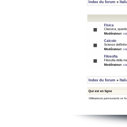
Index du forum
»
Ital
Fisica
Classica, quantic
Modérateur:
xa
Calcolo
Scienze dell'info
Modérateur:
xa
Filosofia
Filosofia della m
Modérateur:
xa
Index du forum
»
Ital
Qui est en ligne
Utilisateurs parcourants ce for