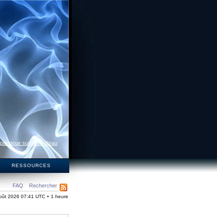
 par deux surfaces d’eau
S
RESSOURCES
FAQ
Rechercher
oût 2026 07:41 UTC + 1 heure