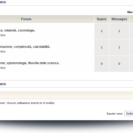
iano
Mar
Forum
Sujets
Messages
a, relatività, cosmologia..
1
1
ntox
rmazione, complessità, calcolabilità..
1
1
ntox
ente, epistemologia, filosofia della scienza..
0
0
ntox
iano
um : Aucun utilisateur inscrit et 4 invités
Sauter vers: