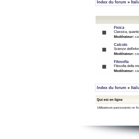
Index du forum
»
Ital
Fisica
Classica, quantic
Modérateur:
xa
Calcolo
Scienze dell'info
Modérateur:
xa
Filosofia
Filosofia della m
Modérateur:
xa
Index du forum
»
Ital
Qui est en ligne
Utilisateurs parcourants ce for