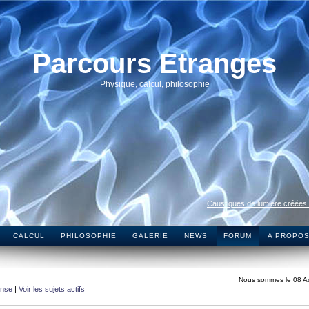
Parcours Etranges
Physique, calcul, philosophie
Caustiques de lumière créées
CALCUL
PHILOSOPHIE
GALERIE
NEWS
FORUM
A PROPO
Nous sommes le 08 A
onse
|
Voir les sujets actifs