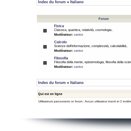
Index du forum
»
Italiano
Forum
Fisica
Classica, quantica, relatività, cosmologia..
Modérateur:
xantox
Calcolo
Scienze dell'informazione, complessità, calcolabilità..
Modérateur:
xantox
Filosofia
Filosofia della mente, epistemologia, filosofia della scie
Modérateur:
xantox
Index du forum
»
Italiano
Qui est en ligne
Utilisateurs parcourants ce forum : Aucun utilisateur inscrit et 2 invité