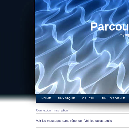
Parcou
Physiq
HOME
PHYSIQUE
CALCUL
PHILOSOPHIE
Connexion
Inscription
Voir les messages sans réponse
|
Voir les sujets actifs