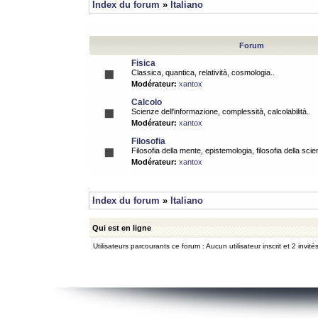
Index du forum
»
Italiano
Forum
Fisica
Classica, quantica, relatività, cosmologia..
Modérateur:
xantox
Calcolo
Scienze dell'informazione, complessità, calcolabilità..
Modérateur:
xantox
Filosofia
Filosofia della mente, epistemologia, filosofia della scie
Modérateur:
xantox
Index du forum
»
Italiano
Qui est en ligne
Utilisateurs parcourants ce forum : Aucun utilisateur inscrit et 2 invité