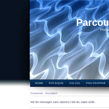
Parcou
Physiq
HOME
PHYSIQUE
CALCUL
PHILOSOPHIE
Connexion
Inscription
Voir les messages sans réponse
|
Voir les sujets actifs