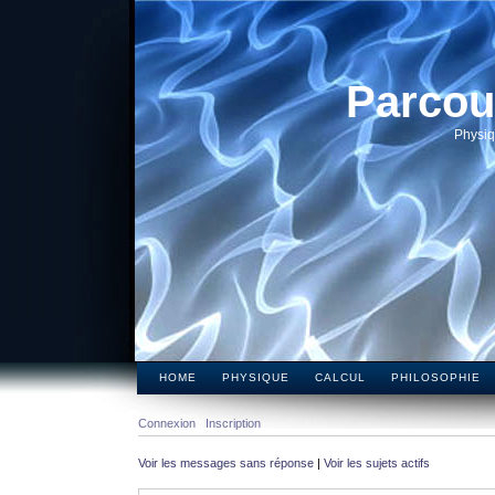
Parcou
Physiq
HOME
PHYSIQUE
CALCUL
PHILOSOPHIE
Connexion
Inscription
Voir les messages sans réponse
|
Voir les sujets actifs