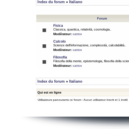
Index du forum
»
Italiano
Forum
Fisica
Classica, quantica, relatività, cosmologia..
Modérateur:
xantox
Calcolo
Scienze dell'informazione, complessità, calcolabilità..
Modérateur:
xantox
Filosofia
Filosofia della mente, epistemologia, filosofia della scie
Modérateur:
xantox
Index du forum
»
Italiano
Qui est en ligne
Utilisateurs parcourants ce forum : Aucun utilisateur inscrit et 1 invité