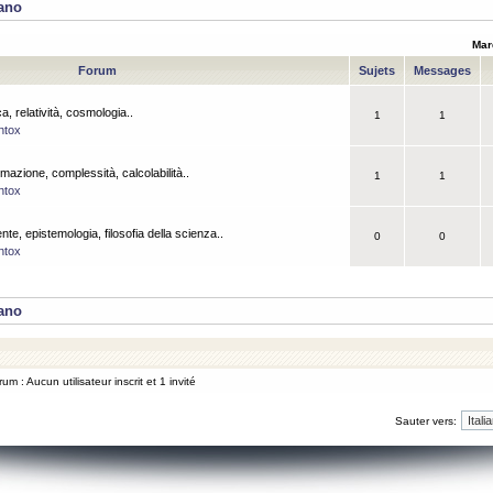
iano
Mar
Forum
Sujets
Messages
a, relatività, cosmologia..
1
1
ntox
rmazione, complessità, calcolabilità..
1
1
ntox
ente, epistemologia, filosofia della scienza..
0
0
ntox
iano
um : Aucun utilisateur inscrit et 1 invité
Sauter vers: