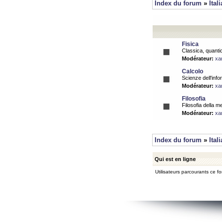
Index du forum
»
Ital
Fisica
Classica, quantic
Modérateur:
xa
Calcolo
Scienze dell'info
Modérateur:
xa
Filosofia
Filosofia della m
Modérateur:
xa
Index du forum
»
Ital
Qui est en ligne
Utilisateurs parcourants ce for