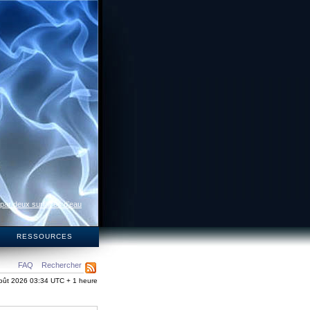
 par deux surfaces d’eau
S
RESSOURCES
FAQ
Rechercher
oût 2026 03:34 UTC + 1 heure