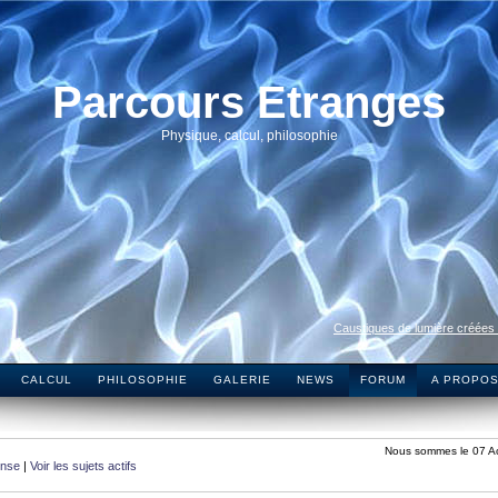
Parcours Etranges
Physique, calcul, philosophie
Caustiques de lumière créées
CALCUL
PHILOSOPHIE
GALERIE
NEWS
FORUM
A PROPO
Nous sommes le 07 A
onse
|
Voir les sujets actifs