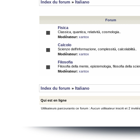
Index du forum
»
Italiano
Forum
Fisica
Classica, quantica, relatività, cosmologia..
Modérateur:
xantox
Calcolo
Scienze dell'informazione, complessità, calcolabilità..
Modérateur:
xantox
Filosofia
Filosofia della mente, epistemologia, filosofia della scie
Modérateur:
xantox
Index du forum
»
Italiano
Qui est en ligne
Utilisateurs parcourants ce forum : Aucun utilisateur inscrit et 2 invité