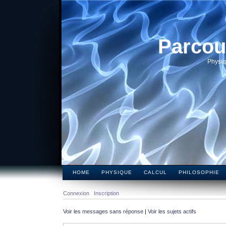
Parcou
Physiq
HOME
PHYSIQUE
CALCUL
PHILOSOPHIE
Connexion
Inscription
Voir les messages sans réponse
|
Voir les sujets actifs