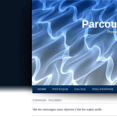
Parcou
Physiq
HOME
PHYSIQUE
CALCUL
PHILOSOPHIE
Connexion
Inscription
Voir les messages sans réponse
|
Voir les sujets actifs