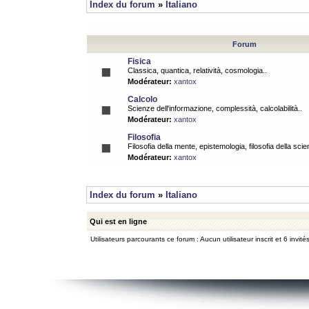
Index du forum
»
Italiano
Forum
Fisica
Classica, quantica, relatività, cosmologia..
Modérateur:
xantox
Calcolo
Scienze dell'informazione, complessità, calcolabilità..
Modérateur:
xantox
Filosofia
Filosofia della mente, epistemologia, filosofia della scie
Modérateur:
xantox
Index du forum
»
Italiano
Qui est en ligne
Utilisateurs parcourants ce forum : Aucun utilisateur inscrit et 6 invité