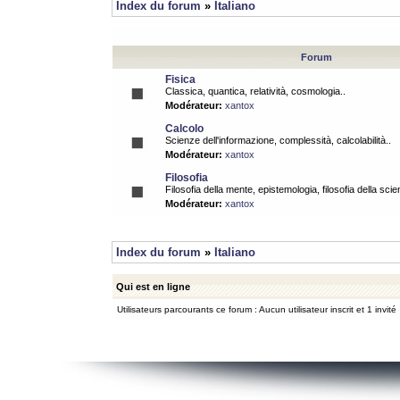
Index du forum
»
Italiano
Forum
Fisica
Classica, quantica, relatività, cosmologia..
Modérateur:
xantox
Calcolo
Scienze dell'informazione, complessità, calcolabilità..
Modérateur:
xantox
Filosofia
Filosofia della mente, epistemologia, filosofia della scie
Modérateur:
xantox
Index du forum
»
Italiano
Qui est en ligne
Utilisateurs parcourants ce forum : Aucun utilisateur inscrit et 1 invité