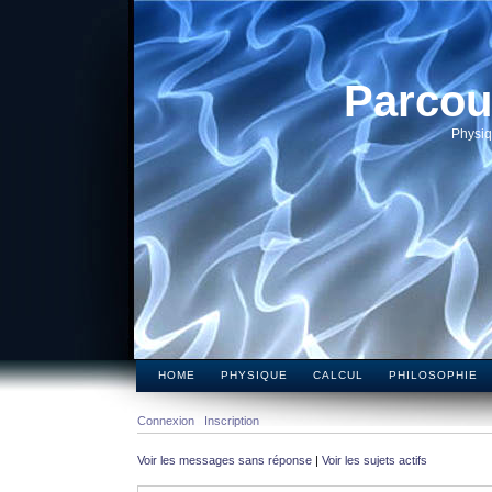
Parcou
Physiq
HOME
PHYSIQUE
CALCUL
PHILOSOPHIE
Connexion
Inscription
Voir les messages sans réponse
|
Voir les sujets actifs