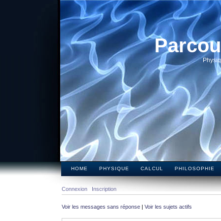
Parcou
Physiq
HOME
PHYSIQUE
CALCUL
PHILOSOPHIE
Connexion
Inscription
Voir les messages sans réponse
|
Voir les sujets actifs