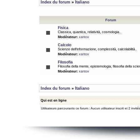
Index du forum
»
Italiano
Forum
Fisica
Classica, quantica, relatività, cosmologia..
Modérateur:
xantox
Calcolo
Scienze dell'informazione, complessità, calcolabilità..
Modérateur:
xantox
Filosofia
Filosofia della mente, epistemologia, filosofia della scie
Modérateur:
xantox
Index du forum
»
Italiano
Qui est en ligne
Utilisateurs parcourants ce forum : Aucun utilisateur inscrit et 2 invité