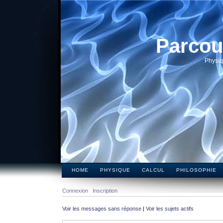
Parcou
Physiq
HOME
PHYSIQUE
CALCUL
PHILOSOPHIE
Connexion
Inscription
Voir les messages sans réponse
|
Voir les sujets actifs