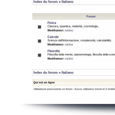
Index du forum
»
Italiano
Forum
Fisica
Classica, quantica, relatività, cosmologia..
Modérateur:
xantox
Calcolo
Scienze dell'informazione, complessità, calcolabilità..
Modérateur:
xantox
Filosofia
Filosofia della mente, epistemologia, filosofia della scie
Modérateur:
xantox
Index du forum
»
Italiano
Qui est en ligne
Utilisateurs parcourants ce forum : Aucun utilisateur inscrit et 2 invité