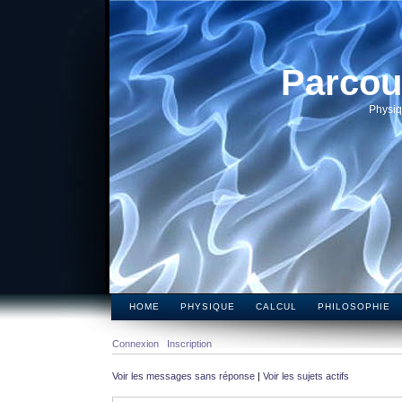
Parcou
Physiq
HOME
PHYSIQUE
CALCUL
PHILOSOPHIE
Connexion
Inscription
Voir les messages sans réponse
|
Voir les sujets actifs