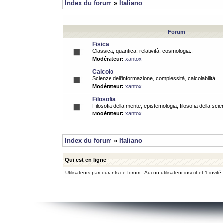
Index du forum
»
Italiano
Forum
Fisica
Classica, quantica, relatività, cosmologia..
Modérateur:
xantox
Calcolo
Scienze dell'informazione, complessità, calcolabilità..
Modérateur:
xantox
Filosofia
Filosofia della mente, epistemologia, filosofia della scie
Modérateur:
xantox
Index du forum
»
Italiano
Qui est en ligne
Utilisateurs parcourants ce forum : Aucun utilisateur inscrit et 1 invité