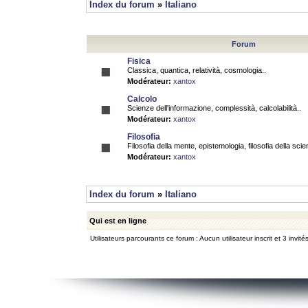
Index du forum
»
Italiano
Forum
Fisica
Classica, quantica, relatività, cosmologia..
Modérateur:
xantox
Calcolo
Scienze dell'informazione, complessità, calcolabilità..
Modérateur:
xantox
Filosofia
Filosofia della mente, epistemologia, filosofia della scie
Modérateur:
xantox
Index du forum
»
Italiano
Qui est en ligne
Utilisateurs parcourants ce forum : Aucun utilisateur inscrit et 3 invité