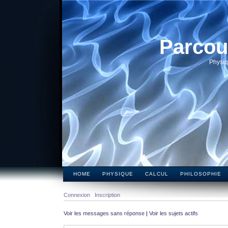
Parcou
Physiq
HOME
PHYSIQUE
CALCUL
PHILOSOPHIE
Connexion
Inscription
Voir les messages sans réponse
|
Voir les sujets actifs