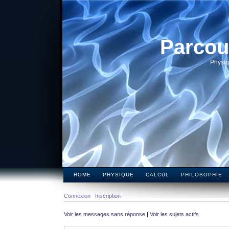
Parcou
Physiq
HOME
PHYSIQUE
CALCUL
PHILOSOPHIE
Connexion
Inscription
Voir les messages sans réponse
|
Voir les sujets actifs