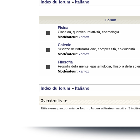
Index du forum
»
Italiano
Forum
Fisica
Classica, quantica, relatività, cosmologia..
Modérateur:
xantox
Calcolo
Scienze dell'informazione, complessità, calcolabilità..
Modérateur:
xantox
Filosofia
Filosofia della mente, epistemologia, filosofia della scie
Modérateur:
xantox
Index du forum
»
Italiano
Qui est en ligne
Utilisateurs parcourants ce forum : Aucun utilisateur inscrit et 3 invité