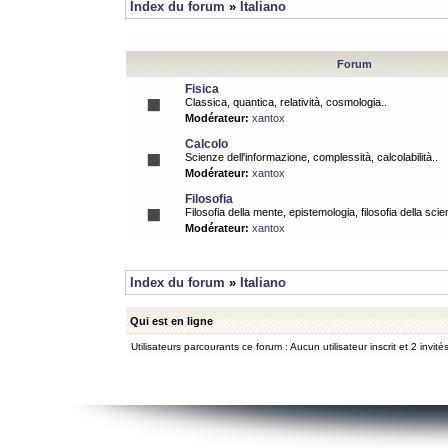
Index du forum
»
Italiano
Forum
Fisica
Classica, quantica, relatività, cosmologia..
Modérateur:
xantox
Calcolo
Scienze dell'informazione, complessità, calcolabilità..
Modérateur:
xantox
Filosofia
Filosofia della mente, epistemologia, filosofia della scie
Modérateur:
xantox
Index du forum
»
Italiano
Qui est en ligne
Utilisateurs parcourants ce forum : Aucun utilisateur inscrit et 2 invité