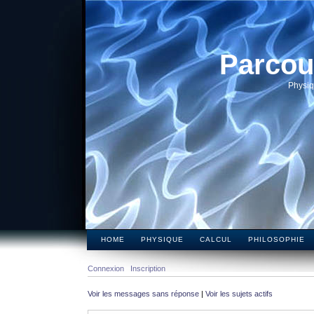
Parcou
Physiq
HOME
PHYSIQUE
CALCUL
PHILOSOPHIE
Connexion
Inscription
Voir les messages sans réponse
|
Voir les sujets actifs