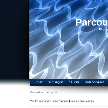
Parcou
Physiq
HOME
PHYSIQUE
CALCUL
PHILOSOPHIE
Connexion
Inscription
Voir les messages sans réponse
|
Voir les sujets actifs