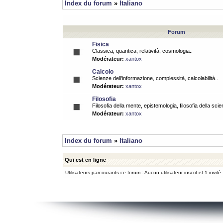
Index du forum
»
Italiano
Forum
Fisica
Classica, quantica, relatività, cosmologia..
Modérateur:
xantox
Calcolo
Scienze dell'informazione, complessità, calcolabilità..
Modérateur:
xantox
Filosofia
Filosofia della mente, epistemologia, filosofia della scie
Modérateur:
xantox
Index du forum
»
Italiano
Qui est en ligne
Utilisateurs parcourants ce forum : Aucun utilisateur inscrit et 1 invité