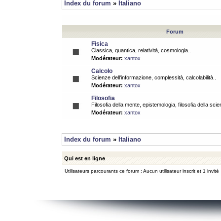
Index du forum
»
Italiano
Forum
Fisica
Classica, quantica, relatività, cosmologia..
Modérateur:
xantox
Calcolo
Scienze dell'informazione, complessità, calcolabilità..
Modérateur:
xantox
Filosofia
Filosofia della mente, epistemologia, filosofia della scie
Modérateur:
xantox
Index du forum
»
Italiano
Qui est en ligne
Utilisateurs parcourants ce forum : Aucun utilisateur inscrit et 1 invité