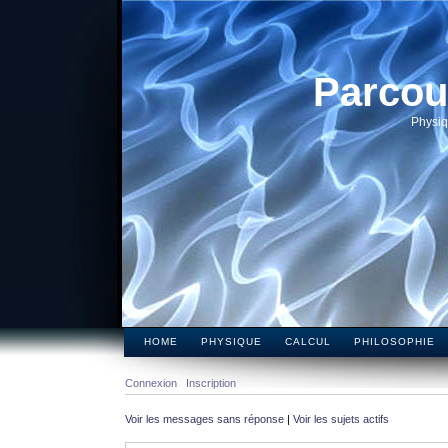
Parcou
Physiq
HOME
PHYSIQUE
CALCUL
PHILOSOPHIE
Connexion
Inscription
Voir les messages sans réponse
|
Voir les sujets actifs