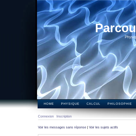
Parcou
Physiq
HOME
PHYSIQUE
CALCUL
PHILOSOPHIE
Connexion
Inscription
Voir les messages sans réponse
|
Voir les sujets actifs