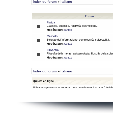
Index du forum
»
Italiano
Forum
Fisica
Classica, quantica, relatività, cosmologia..
Modérateur:
xantox
Calcolo
Scienze dell'informazione, complessità, calcolabilità..
Modérateur:
xantox
Filosofia
Filosofia della mente, epistemologia, filosofia della scie
Modérateur:
xantox
Index du forum
»
Italiano
Qui est en ligne
Utilisateurs parcourants ce forum : Aucun utilisateur inscrit et 6 invité