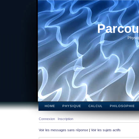
Parcou
Physiq
HOME
PHYSIQUE
CALCUL
PHILOSOPHIE
Connexion
Inscription
Voir les messages sans réponse
|
Voir les sujets actifs