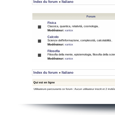
Index du forum
»
Italiano
Forum
Fisica
Classica, quantica, relatività, cosmologia..
Modérateur:
xantox
Calcolo
Scienze dell'informazione, complessità, calcolabilità..
Modérateur:
xantox
Filosofia
Filosofia della mente, epistemologia, filosofia della scie
Modérateur:
xantox
Index du forum
»
Italiano
Qui est en ligne
Utilisateurs parcourants ce forum : Aucun utilisateur inscrit et 2 invité