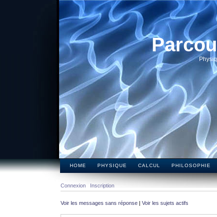
Parcou
Physiq
HOME
PHYSIQUE
CALCUL
PHILOSOPHIE
Connexion
Inscription
Voir les messages sans réponse
|
Voir les sujets actifs