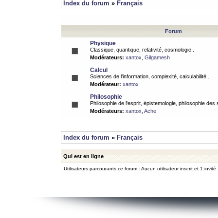
Index du forum
»
Français
Forum
Physique
Classique, quantique, relativité, cosmologie..
Modérateurs:
xantox
,
Gilgamesh
Calcul
Sciences de l'information, complexité, calculabilité..
Modérateur:
xantox
Philosophie
Philosophie de l'esprit, épistemologie, philosophie des
Modérateurs:
xantox
,
Ache
Index du forum
»
Français
Qui est en ligne
Utilisateurs parcourants ce forum : Aucun utilisateur inscrit et 1 invité