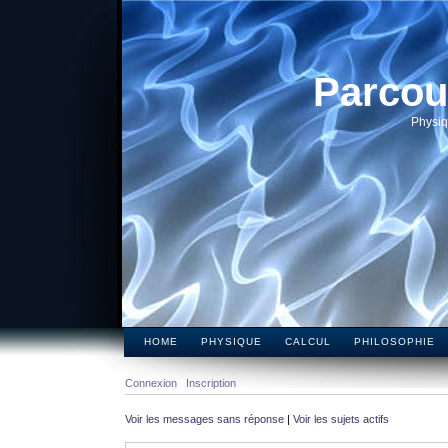
Parcou
Physiq
HOME
PHYSIQUE
CALCUL
PHILOSOPHIE
Connexion
Inscription
Voir les messages sans réponse
|
Voir les sujets actifs