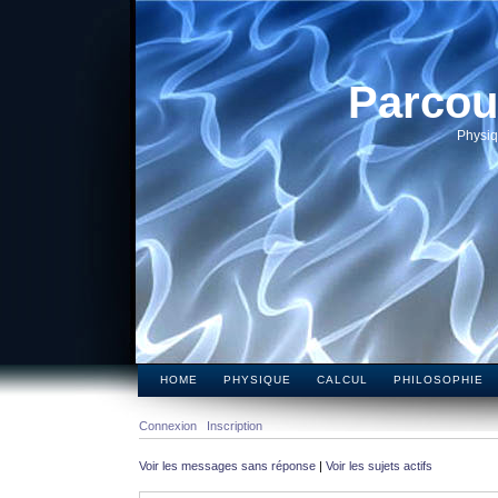
Parcou
Physiq
HOME
PHYSIQUE
CALCUL
PHILOSOPHIE
Connexion
Inscription
Voir les messages sans réponse
|
Voir les sujets actifs