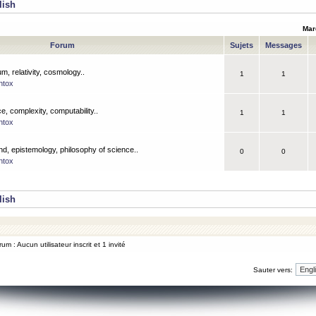
lish
Mar
Forum
Sujets
Messages
m, relativity, cosmology..
1
1
ntox
, complexity, computability..
1
1
ntox
nd, epistemology, philosophy of science..
0
0
ntox
lish
um : Aucun utilisateur inscrit et 1 invité
Sauter vers: