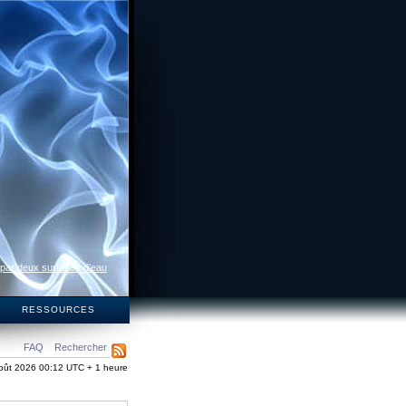
 par deux surfaces d’eau
S
RESSOURCES
FAQ
Rechercher
oût 2026 00:12 UTC + 1 heure