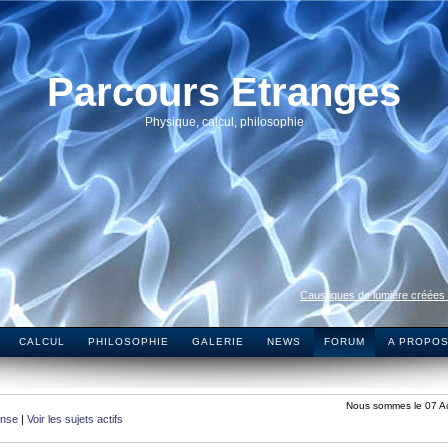
Parcours Etranges
Physique, calcul, philosophie
Caustiques de lumière créées
CALCUL
PHILOSOPHIE
GALERIE
NEWS
FORUM
A PROPO
Nous sommes le 07 A
onse
|
Voir les sujets actifs